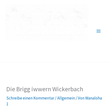
Zum
Inhalt
springen
Verein für Heimatgeschichte
1984 Wallau e.V.
Die Brigg iwwern Wickerbach
Schreibe einen Kommentar
/
Allgemein
/ Von
Wanaloha
1