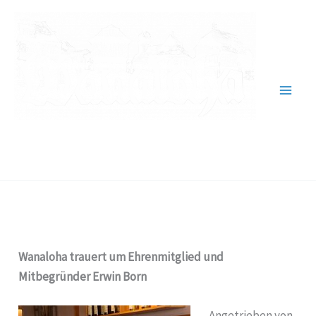
Zum
Inhalt
springen
Verein für Heimatgeschichte
1984 Wallau e.V.
Wanaloha trauert um Ehrenmitglied und
Mitbegründer Erwin Born
Angetrieben von