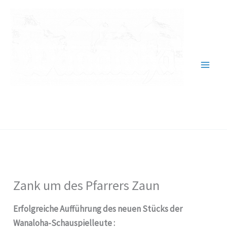
Zum
Inhalt
springen
Verein für Heimatgeschichte
1984 Wallau e.V.
Zank um des Pfarrers Zaun
Erfolgreiche Aufführung des neuen Stücks der
Wanaloha-Schauspielleute :